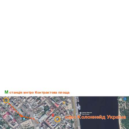
М
станція метро Контрактова площа
вхід в арку
офіс Колоннейд Україна